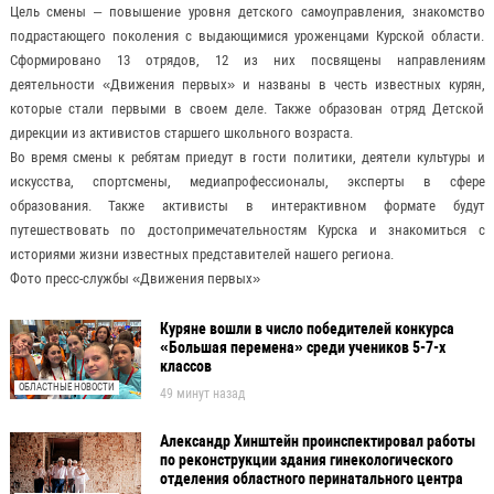
Цель смены – повышение уровня детского самоуправления, знакомство
подрастающего поколения с выдающимися уроженцами Курской области.
Сформировано 13 отрядов, 12 из них посвящены направлениям
деятельности «Движения первых» и названы в честь известных курян,
которые стали первыми в своем деле. Также образован отряд Детской
дирекции из активистов старшего школьного возраста.
Во время смены к ребятам приедут в гости политики, деятели культуры и
искусства, спортсмены, медиапрофессионалы, эксперты в сфере
образования. Также активисты в интерактивном формате будут
путешествовать по достопримечательностям Курска и знакомиться с
историями жизни известных представителей нашего региона.
Фото пресс-службы «Движения первых»
Куряне вошли в число победителей конкурса
«Большая перемена» среди учеников 5-7-х
классов
ОБЛАСТНЫЕ НОВОСТИ
49 минут назад
Александр Хинштейн проинспектировал работы
по реконструкции здания гинекологического
отделения областного перинатального центра