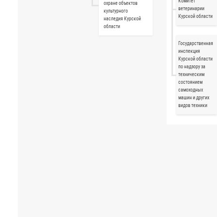
Комитет
охране объектов
ветеринарии
культурного
Курской области
наследия Курской
области
Государственная
инспекция
Курской области
по надзору за
техническим
состоянием
самоходных
машин и других
видов техники