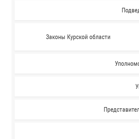
Подве
Законы Курской области
Уполномо
У
Представител