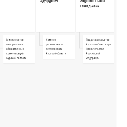
Эдуардович
Авдонина Галина
Геннадьевна
Министерство
Комитет
Представительство
информации и
региональной
Курской области при
общественных
безопасности
Правительстве
коммуникаций
Курской области
Российской
Курской области
Федерации