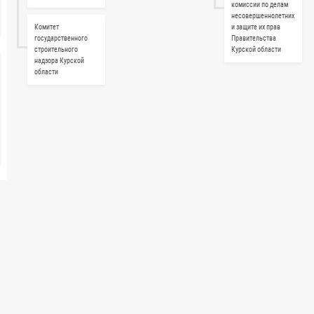
комиссии по делам
несовершеннолетних
Комитет
и защите их прав
государственного
Правительства
строительного
Курской области
надзора Курской
области