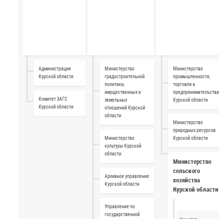
Администрация
Министерство
Министерство
Курской области
градостроительной
промышленности,
политики,
торговли и
имущественных и
предпринимательств
Комитет ЗАГС
земельных
Курской области
Курской области
отношений Курской
области
Министерство
природных ресурсов
Министерство
Курской области
культуры Курской
области
Министерство
сельского
Архивное управление
хозяйства
Курской области
Курской области
Управление по
государственной