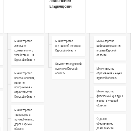
Лобов Евгений
Владимирович
Министерство
Министерство
Министерство
жилищно-
внутренней политики
цифрового развития
коммунального
Курской области
и связи Курской
а
хозяйства и ТЭК
области
Курской области
Комитет молодежной
политики Курской
Министерство
Министерство
области
образования и науки
восстановления,
Курской области
развития
приграничья и
Министерство
строительства
физической культуры
Курской области
и спорта Курской
области
Министерство
транспорта и
Отдел по
автомобильных
обеспечению
дорог Курской
деятельности
области