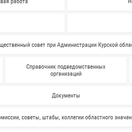
овая работа
Н
щественный совет при Администрации Курской обла
Справочник подведомственных
организаций
Документы
миссии, советы, штабы, коллегии областного значе