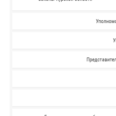
Уполномо
У
Представител