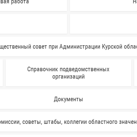
овая работа
Н
щественный совет при Администрации Курской обла
Справочник подведомственных
организаций
Документы
миссии, советы, штабы, коллегии областного значе