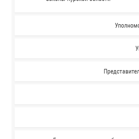
Уполномо
У
Представител