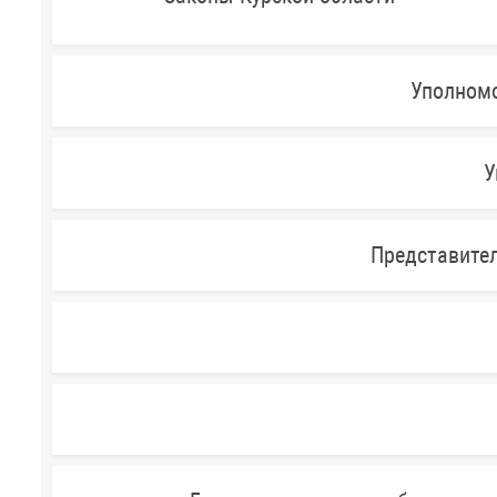
Уполномо
У
Представител