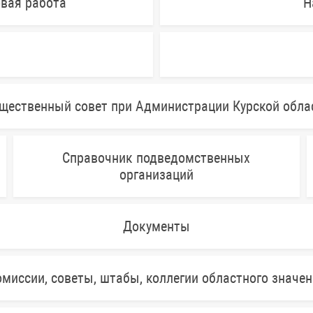
овая работа
Н
щественный совет при Администрации Курской обла
Справочник подведомственных
организаций
Документы
миссии, советы, штабы, коллегии областного значе