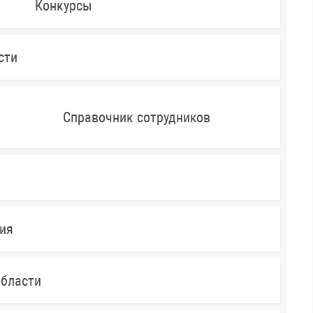
Конкурсы
сти
Справочник сотрудников
ния
области