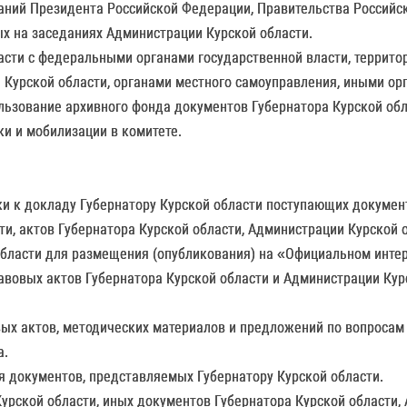
заний Президента Российской Федерации, Правительства Российс
ых на заседаниях Администрации Курской области.
ласти с федеральными органами государственной власти, терри
 Курской области, органами местного самоуправления, иными ор
пользование архивного фонда документов Губернатора Курской об
ки и мобилизации в комитете.
ки к докладу Губернатору Курской области поступающих докумен
ти, актов Губернатора Курской области, Администрации Курской 
области для размещения (опубликования) на «Официальном интер
равовых актов Губернатора Курской области и Администрации Ку
вых актов, методических материалов и предложений по вопросам
а.
я документов, представляемых Губернатору Курской области.
Курской области, иных документов Губернатора Курской области, 