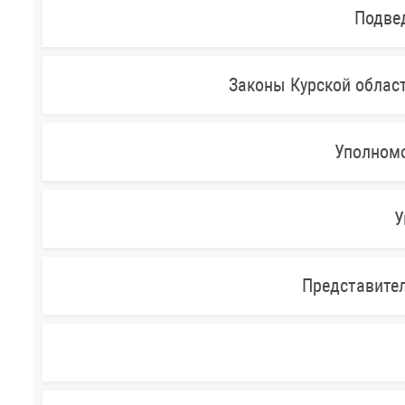
Подве
Законы Курской облас
Уполномо
У
Представител