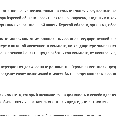
ь за выполнение возложенных на комитет задач и осуществление
ора Курской области проекты актов по вопросам, входящим в ко
органами исполнительной власти Курской области, органами, о
имые материалы от исполнительных органов государственной вла
туре и штатной численности комитета, по кандидатуре заместите
шению условий оплаты труда работников комитета, их поощрени
тверждает их должностные регламенты (кроме заместителя пред
ределах своих полномочий и может быть представителем в орган
ля комитета, который назначается на должность и освобождаетс
о обязанности исполняет заместитель председателя комитета.
орядке, установленном действующим законодательством.